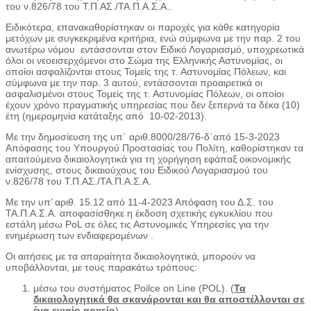
του ν.826/78 του Τ.Π.ΑΣ./ΤΑ.Π.Α.Σ.Α..
Ειδικότερα, επανακαθορίστηκαν οι παροχές για κάθε κατηγορία
μετόχων με συγκεκριμένα κριτήρια, ενώ σύμφωνα με την παρ. 2 του
ανωτέρω νόμου εντάσσονται στον Ειδικό Λογαριασμό, υποχρεωτικά
όλοι οι νεοεισερχόμενοι στο Σώμα της Ελληνικής Αστυνομίας, οι
οποίοι ασφαλίζονται στους Τομείς της τ. Αστυνομίας Πόλεων, και
σύμφωνα με την παρ. 3 αυτού, εντάσσονται προαιρετικά οι
ασφαλισμένοι στους Τομείς της τ. Αστυνομίας Πόλεων, οι οποίοι
έχουν χρόνο πραγματικής υπηρεσίας που δεν ξεπερνά τα δέκα (10)
έτη (ημερομηνία κατάταξης από 10-02-2013).
Με την δημοσίευση της υπ΄ αριθ.8000/28/76-δ΄από 15-3-2023
Απόφασης του Υπουργού Προστασίας του Πολίτη, καθορίστηκαν τα
απαιτούμενα δικαιολογητικά για τη χορήγηση εφάπαξ οικονομικής
ενίσχυσης, στους δικαιούχους του Ειδικού Λογαριασμού του
ν.826/78 του Τ.Π.ΑΣ./ΤΑ.Π.Α.Σ.Α.
Με την υπ’ αριθ. 15.12 από 11-4-2023 Απόφαση του Δ.Σ. του
ΤΑ.Π.Α.Σ.Α. αποφασίσθηκε η έκδοση σχετικής εγκυκλίου που
εστάλη μέσω PoL σε όλες τις Αστυνομικές Υπηρεσίες για την
ενημέρωση των ενδιαφερομένων .
Οι αιτήσεις με τα απαραίτητα δικαιολογητικά, μπορούν να
υποβάλλονται, με τους παρακάτω τρόπους:
μέσω του συστήματος Poilce on Line (POL). (
Τα
δικαιολογητικά θα σκανάρονται και θα αποστέλλονται σε
ένα ενιαίο αρχείο
).