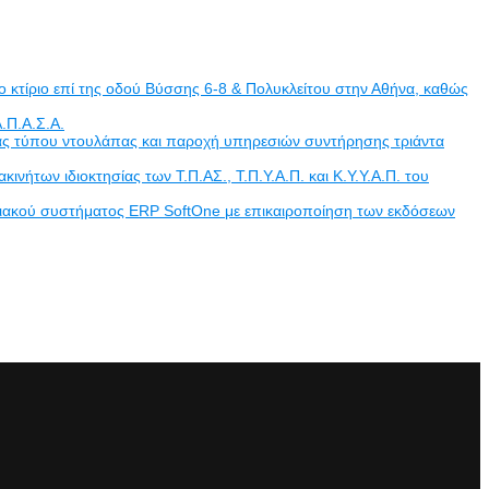
 κτίριο επί της οδού Βύσσης 6-8 & Πολυκλείτου στην Αθήνα, καθώς
.Π.Α.Σ.Α.
άδας τύπου ντουλάπας και παροχή υπηρεσιών συντήρησης τριάντα
των ιδιοκτησίας των Τ.Π.ΑΣ., Τ.Π.Υ.Α.Π. και Κ.Υ.Υ.Α.Π. του
ριακού συστήματος ERP SoftOne με επικαιροποίηση των εκδόσεων