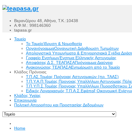
Βερανζέρου 48, Αθήνα, Τ.Κ.:10438
Α.Φ.Μ.: 998146360
tapasa.gr
Ταμείο
Το Ταμείο
Ίδρυση & Νομοθεσία
Οργανόγραμμα
Οργανωτική Διάρθρωση Τμημάτων
Απολογιστικά Υπομνήματα & Επιχειρησιακά Σχέδια Δράσ
Γραφείο Ενσήμων
Ένσημα Ελληνικής Αστυνομίας
Αποφάσεις Δ.Σ. ΤΕΑΠΑΣΑ
Πρόγραμμα Διαύγεια
Ανακοινώσεις ΤΕΑΠΑΣΑ
Ενημέρωση από το Ταμείο
Κλάδος Πρόνοιας
Τ.Π.ΑΣ.
Τομέας Πρόνοιας Αστυνομικών (πρ. ΤΑΑΣ)
Τ.Π.Υ.Α.Π.
Τομέας Προνοιας Υπαλλήλων Αστυνομιας Πόλ
Τ.Π.Υ.Π.Σ.
Τομέας Προνοιας Υπαλλήλων Πυροσβστικου Σ
Ειδικός Λογαριασμός Τ.Π.Α.Σ.
Εφάπαξ Οικονομική Ενίσχυσ
Κλάδος Υγείας
Επικοινωνία
Πολιτική Απορρήτου και Προστασίας Δεδομένων
Home