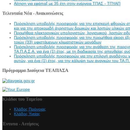
Αίτηση για εφάπαξ με 35 έτη στην ενέργεια ΤΠΑΣ - ΤΠΥΑΠ
Τελευταία Νέα - Ανακοινώσεις
Πρόσκληση υποβολής προσφοράς για την επισκευή φθορών στην 
και για την αποκομιδή άχρηστων δομικών και λοιπών υλικών α
Προμήθεια ηλεκτρονικών υπολογιστών, λογισμικού, λοιπών ει
Πρόσκληση υποβολής προσφοράς για την προμήθεια είκοσι έξι 
τριών (33) υφιστάμενων κλιματιστικών μονάδων
Πρόσκληση υποβολής προσφοράς για την ανάθεση της παροχής υ
ΤΑ.Π.Α.Σ.Α. για ένα (1) έτος, με τη διαδικασία της απευθείας α
Πρόσκληση υποβολής προσφορών για την επιλογή αναδόχου γι
αυτών, για ένα (1) έτος, για την κάλυψη των αναγκών του ΤΑ.Π.
Πρόγραμμα Διαύγεια ΤΕΑΠΑΣΑ
Κλάδοι του Ταμείου
Κλάδος Πρόνοιας
Κλάδος Υγείας
Έντυπα - Αιτήσεις