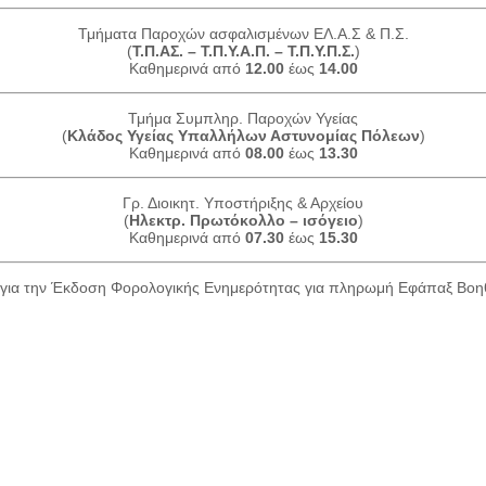
Τμήματα Παροχών ασφαλισμένων ΕΛ.Α.Σ & Π.Σ.
(
Τ.Π.ΑΣ. – Τ.Π.Υ.Α.Π. – Τ.Π.Υ.Π.Σ.
)
Καθημερινά από
12.00
έως
14.00
Τμήμα Συμπληρ. Παροχών Υγείας
(
Κλάδος Υγείας Υπαλλήλων Αστυνομίας Πόλεων
)
Καθημερινά από
08.00
έως
13.30
Γρ. Διοικητ. Υποστήριξης & Αρχείου
(
Ηλεκτρ. Πρωτόκολλο – ισόγειο
)
Καθημερινά από
07.30
έως
15.30
για την Έκδοση Φορολογικής Ενημερότητας για πληρωμή Εφάπαξ Βο