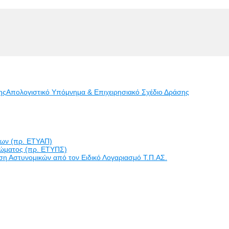
ης
Απολογιστικό Υπόμνημα & Επιχειρησιακό Σχέδιο Δράσης
εων (πρ. ΕΤΥΑΠ)
ώματος (πρ. ΕΤΥΠΣ)
η Αστυνομικών από τον Ειδικό Λογαριασμό Τ.Π.ΑΣ.