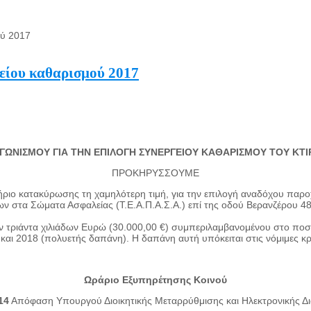
ού 2017
είου καθαρισμού 2017
ΩΝΙΣΜΟΥ ΓΙΑ ΤΗΝ ΕΠΙΛΟΓΗ ΣΥΝΕΡΓΕΙΟΥ ΚΑΘΑΡΙΣΜΟΥ ΤΟΥ ΚΤΙ
ΠΡΟΚΗΡΥΣΣΟΥΜΕ
ριο κατακύρωσης τη χαμηλότερη τιμή, για την επιλογή αναδόχου παροχ
 στα Σώματα Ασφαλείας (Τ.Ε.Α.Π.Α.Σ.Α.) επί της οδού Βερανζέρου 48,
 τριάντα χιλιάδων Ευρώ (30.000,00 €) συμπεριλαμβανομένου στο ποσό
αι 2018 (πολυετής δαπάνη). Η δαπάνη αυτή υπόκειται στις νόμιμες κρ
Ωράριο Εξυπηρέτησης Κοινού
14
Απόφαση Υπουργού Διοικητικής Μεταρρύθμισης και Ηλεκτρονικής Δι