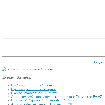
Οδηγίες
Έντυπα - Αιτήσεις
Εγκύκλιος - Έντυπα Δανείων
Εγκύκλιος - Έντυπα Κλ. Υγείας
Eιδικός Λογαριασμός - Έντυπα
Αίτηση αναγνώρισης χρόνου φοίτησης στις Σχολές της ΕΛ.ΑΣ.
Επιστροφή Αχρεωστήτων ποσών - Αιτήσεις
Αιτήσεις - Δικαιολογητικά Παροχών ΤΠΥΠΣ