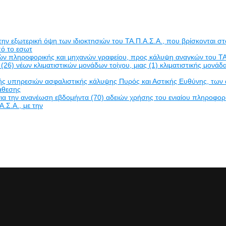
εξωτερική όψη των ιδιοκτησιών του ΤΑ.Π.Α.Σ.Α., που βρίσκονται στο
πό το εσωτ
δών πληροφορικής και μηχανών γραφείου, προς κάλυψη αναγκών του ΤΑ
(26) νέων κλιματιστικών μονάδων τοίχου, μιας (1) κλιματιστικής μον
πηρεσιών ασφαλιστικής κάλυψης Πυρός και Αστικής Ευθύνης, των ακινή
νάθεσης
α την ανανέωση εβδομήντα (70) αδειών χρήσης του ενιαίου πληροφο
Α.Σ.Α., με την