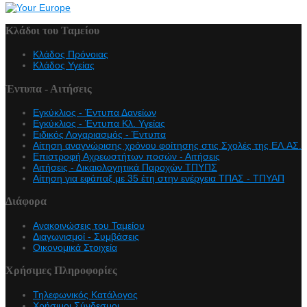
Κλάδοι του Ταμείου
Κλάδος Πρόνοιας
Κλάδος Υγείας
Έντυπα - Αιτήσεις
Εγκύκλιος - Έντυπα Δανείων
Εγκύκλιος - Έντυπα Κλ. Υγείας
Eιδικός Λογαριασμός - Έντυπα
Αίτηση αναγνώρισης χρόνου φοίτησης στις Σχολές της ΕΛ.ΑΣ.
Επιστροφή Αχρεωστήτων ποσών - Αιτήσεις
Αιτήσεις - Δικαιολογητικά Παροχών ΤΠΥΠΣ
Αίτηση για εφάπαξ με 35 έτη στην ενέργεια ΤΠΑΣ - ΤΠΥΑΠ
Διάφορα
Ανακοινώσεις του Ταμείου
Διαγωνισμοί - Συμβάσεις
Οικονομικά Στοιχεία
Χρήσιμες Πληροφορίες
Τηλεφωνικός Κατάλογος
Χρήσιμοι Σύνδεσμοι