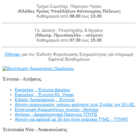
Τμήμα Συμπληρ. Παροχών Υγείας
(
Κλάδος Υγείας Υπαλλήλων Αστυνομίας Πόλεων
)
Καθημερινά από
08.00
έως
13.30
Γρ. Διοικητ. Υποστήριξης & Αρχείου
(
Ηλεκτρ. Πρωτόκολλο – ισόγειο
)
Καθημερινά από
07.30
έως
15.30
Οδηγίες
για την Έκδοση Φορολογικής Ενημερότητας για πληρωμή
Εφάπαξ Βοηθημάτων
Έντυπα - Αιτήσεις
Εγκύκλιος - Έντυπα Δανείων
Εγκύκλιος - Έντυπα Κλ. Υγείας
Eιδικός Λογαριασμός - Έντυπα
Αίτηση αναγνώρισης χρόνου φοίτησης στις Σχολές της ΕΛ.ΑΣ.
Επιστροφή Αχρεωστήτων ποσών - Αιτήσεις
Αιτήσεις - Δικαιολογητικά Παροχών ΤΠΥΠΣ
Αίτηση για εφάπαξ με 35 έτη στην ενέργεια ΤΠΑΣ - ΤΠΥΑΠ
Τελευταία Νέα - Ανακοινώσεις