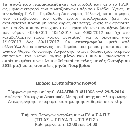
Τα ποσά που παρακρατήθηκαν
και αποδόθηκαν από το Γ.Λ.Κ.
ως μηνιαία εισφορά των συνταξιούχων υπέρ του Κλάδου Υγείας με
την ένδειξη Π.Α.Π. (Περίθαλψη Αστυνομίας Πόλεων), κατά το μέρος
που υπερβαίνουν τον ορθό τρόπο υπολογισμού (επί του
ακαθάριστου ποσού μηνιαίας κύριας σύνταξης, χωρίς την αφαίρεση
των ποσών που αντιστοιχούν στις περικοπές των συντάξεων βάσει
των νόμων 4024/2011, 4051/2012 και 4093/2012 και όχι στο
καταβαλλόμενο ποσό κύριας σύνταξης), για το διάστημα από
1/10/2013 έως 30/11/2017,
θα επιστραφούν
-μετά από
αλλεπάλληλες επικοινωνίες του Ταμείου μας με εκπροσώπους του
Ενιαίου Φορέα Κοινωνικής Ασφάλισης- στους δικαιούχους ενεργών
συντάξεων του Κλάδου Υγείας
μέσω του Ε.Φ.Κ.Α.
, διαδικασία η
οποία αναμένεται να υλοποιηθεί
π
ερί το τέλος μηνός Οκτωβρίου
2018 μαζί με τις συντάξεις μηνός Νοεμβρίου
.
Ωράριο Εξυπηρέτησης Κοινού
Σύμφωνα με την υπ’ αριθ.
ΔΙΑΔΠ/Φ.Β.4/11968
από
29-5-2014
Απόφαση Υπουργού Διοικητικής Μεταρρύθμισης και Ηλεκτρονικής
Διακυβέρνησης, το ωράριο εξυπηρέτησης καθορίζεται ως εξής:
Τμήματα Παροχών ασφαλισμένων ΕΛ.Α.Σ & Π.Σ.
(
Τ.Π.ΑΣ. – Τ.Π.Υ.Α.Π. – Τ.Π.Υ.Π.Σ.
)
Καθημερινά από
12.00
έως
14.00