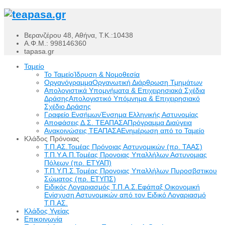
Βερανζέρου 48, Αθήνα, Τ.Κ.:10438
Α.Φ.Μ.: 998146360
tapasa.gr
Ταμείο
Το Ταμείο
Ίδρυση & Νομοθεσία
Οργανόγραμμα
Οργανωτική Διάρθρωση Τμημάτων
Απολογιστικά Υπομνήματα & Επιχειρησιακά Σχέδια
Δράσης
Απολογιστικό Υπόμνημα & Επιχειρησιακό
Σχέδιο Δράσης
Γραφείο Ενσήμων
Ένσημα Ελληνικής Αστυνομίας
Αποφάσεις Δ.Σ. ΤΕΑΠΑΣΑ
Πρόγραμμα Διαύγεια
Ανακοινώσεις ΤΕΑΠΑΣΑ
Ενημέρωση από το Ταμείο
Κλάδος Πρόνοιας
Τ.Π.ΑΣ.
Τομέας Πρόνοιας Αστυνομικών (πρ. ΤΑΑΣ)
Τ.Π.Υ.Α.Π.
Τομέας Προνοιας Υπαλλήλων Αστυνομιας
Πόλεων (πρ. ΕΤΥΑΠ)
Τ.Π.Υ.Π.Σ.
Τομέας Προνοιας Υπαλλήλων Πυροσβστικου
Σώματος (πρ. ΕΤΥΠΣ)
Ειδικός Λογαριασμός Τ.Π.Α.Σ.
Εφάπαξ Οικονομική
Ενίσχυση Αστυνομικών από τον Ειδικό Λογαριασμό
Τ.Π.ΑΣ.
Κλάδος Υγείας
Επικοινωνία