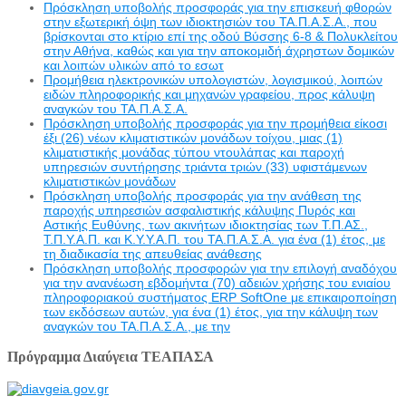
Πρόσκληση υποβολής προσφοράς για την επισκευή φθορών
στην εξωτερική όψη των ιδιοκτησιών του ΤΑ.Π.Α.Σ.Α., που
βρίσκονται στο κτίριο επί της οδού Βύσσης 6-8 & Πολυκλείτου
στην Αθήνα, καθώς και για την αποκομιδή άχρηστων δομικών
και λοιπών υλικών από το εσωτ
Προμήθεια ηλεκτρονικών υπολογιστών, λογισμικού, λοιπών
ειδών πληροφορικής και μηχανών γραφείου, προς κάλυψη
αναγκών του ΤΑ.Π.Α.Σ.Α.
Πρόσκληση υποβολής προσφοράς για την προμήθεια είκοσι
έξι (26) νέων κλιματιστικών μονάδων τοίχου, μιας (1)
κλιματιστικής μονάδας τύπου ντουλάπας και παροχή
υπηρεσιών συντήρησης τριάντα τριών (33) υφιστάμενων
κλιματιστικών μονάδων
Πρόσκληση υποβολής προσφοράς για την ανάθεση της
παροχής υπηρεσιών ασφαλιστικής κάλυψης Πυρός και
Αστικής Ευθύνης, των ακινήτων ιδιοκτησίας των Τ.Π.ΑΣ.,
Τ.Π.Υ.Α.Π. και Κ.Υ.Υ.Α.Π. του ΤΑ.Π.Α.Σ.Α. για ένα (1) έτος, με
τη διαδικασία της απευθείας ανάθεσης
Πρόσκληση υποβολής προσφορών για την επιλογή αναδόχου
για την ανανέωση εβδομήντα (70) αδειών χρήσης του ενιαίου
πληροφοριακού συστήματος ERP SoftOne με επικαιροποίηση
των εκδόσεων αυτών, για ένα (1) έτος, για την κάλυψη των
αναγκών του ΤΑ.Π.Α.Σ.Α., με την
Πρόγραμμα Διαύγεια ΤΕΑΠΑΣΑ