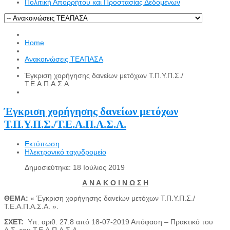
Πολιτική Απορρήτου και Προστασίας Δεδομένων
Home
Ανακοινώσεις ΤΕΑΠΑΣΑ
Έγκριση χορήγησης δανείων μετόχων Τ.Π.Υ.Π.Σ./
Τ.Ε.Α.Π.Α.Σ.Α.
Έγκριση χορήγησης δανείων μετόχων
Τ.Π.Υ.Π.Σ./Τ.Ε.Α.Π.Α.Σ.Α.
Εκτύπωση
Ηλεκτρονικό ταχυδρομείο
Δημοσιεύτηκε: 18 Ιούλιος 2019
Α Ν Α Κ Ο Ι Ν Ω Σ Η
ΘΕΜΑ:
« Έγκριση χορήγησης δανείων μετόχων Τ.Π.Υ.Π.Σ./
Τ.Ε.Α.Π.Α.Σ.Α. ».
ΣΧΕΤ:
Υπ. αριθ. 27.8 από 18-07-2019 Απόφαση – Πρακτικό του