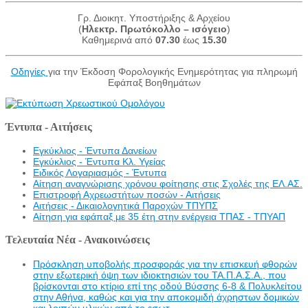
Γρ. Διοικητ. Υποστήριξης & Αρχείου
(
Ηλεκτρ. Πρωτόκολλο – ισόγειο
)
Καθημερινά από
07.30
έως
15.30
Οδηγίες
για την Έκδοση Φορολογικής Ενημερότητας για πληρωμή
Εφάπαξ Βοηθημάτων
Έντυπα - Αιτήσεις
Εγκύκλιος - Έντυπα Δανείων
Εγκύκλιος - Έντυπα Κλ. Υγείας
Eιδικός Λογαριασμός - Έντυπα
Αίτηση αναγνώρισης χρόνου φοίτησης στις Σχολές της ΕΛ.ΑΣ.
Επιστροφή Αχρεωστήτων ποσών - Αιτήσεις
Αιτήσεις - Δικαιολογητικά Παροχών ΤΠΥΠΣ
Αίτηση για εφάπαξ με 35 έτη στην ενέργεια ΤΠΑΣ - ΤΠΥΑΠ
Τελευταία Νέα - Ανακοινώσεις
Πρόσκληση υποβολής προσφοράς για την επισκευή φθορών
στην εξωτερική όψη των ιδιοκτησιών του ΤΑ.Π.Α.Σ.Α., που
βρίσκονται στο κτίριο επί της οδού Βύσσης 6-8 & Πολυκλείτου
στην Αθήνα, καθώς και για την αποκομιδή άχρηστων δομικών
και λοιπών υλικών από το εσωτ