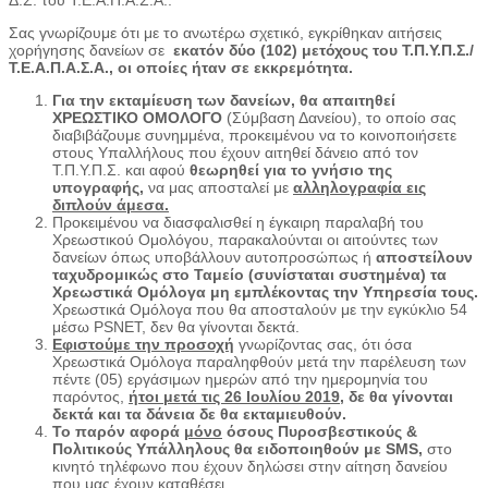
Δ.Σ. του Τ.Ε.Α.Π.Α.Σ.Α..
Σας γνωρίζουμε ότι με το ανωτέρω σχετικό, εγκρίθηκαν αιτήσεις
χορήγησης δανείων σε
εκατόν δύο (102)
μετόχους του
Τ.Π.Υ.Π.Σ./
Τ.Ε.Α.Π.Α.Σ.Α
.,
οι οποίες ήταν σε εκκρεμότητα.
Για την εκταμίευση των δανείων, θα απαιτηθεί
ΧΡΕΩΣΤΙΚΟ ΟΜΟΛΟΓΟ
(Σύμβαση Δανείου), το οποίο σας
διαβιβάζουμε συνημμένα, προκειμένου να το κοινοποιήσετε
στους Υπαλλήλους που έχουν αιτηθεί δάνειο από τον
Τ.Π.Υ.Π.Σ. και αφού
θεωρηθεί για το γνήσιο της
υπογραφής,
να μας αποσταλεί με
αλληλογραφία εις
διπλούν
άμεσα.
Προκειμένου να διασφαλισθεί η έγκαιρη παραλαβή του
Χρεωστικού Ομολόγου, παρακαλούνται οι αιτούντες των
δανείων όπως υποβάλλουν αυτοπροσώπως ή
αποστείλουν
ταχυδρομικώς στο Ταμείο (συνίσταται συστημένα) τα
Χρεωστικά Ομόλογα μη εμπλέκοντας την Υπηρεσία τους.
Χρεωστικά Ομόλογα που θα αποσταλούν με την εγκύκλιο 54
μέσω PSNET, δεν θα γίνονται δεκτά.
Εφιστούμε την προσοχή
γνωρίζοντας σας, ότι όσα
Χρεωστικά Ομόλογα παραληφθούν μετά την παρέλευση των
πέντε (05) εργάσιμων ημερών από την ημερομηνία του
παρόντος,
ήτοι μετά τις 26 Ιουλίου 2019
, δε θα γίνονται
δεκτά και τα δάνεια δε θα εκταμιευθούν.
Το παρόν αφορά
μόνο
όσους Πυροσβεστικούς &
Πολιτικούς Υπάλληλους θα ειδοποιηθούν με
SMS
,
στο
κινητό τηλέφωνο που έχουν δηλώσει στην αίτηση δανείου
που μας έχουν καταθέσει.