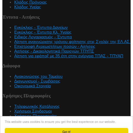
Κλάδος Πρόνοιας
Κλάδος Υγείας
Έντυπα - Αιτήσεις
Εγκύκλιος - Έντυπα Δανείων
Εγκύκλιος - Έντυπα Κλ. Υγείας
Eιδικός Λογαριασμός - Έντυπα
Αίτηση αναγνώρισης χρόνου φοίτησης στις Σχολές της ΕΛ.ΑΣ.
Επιστροφή Αχρεωστήτων ποσών - Αιτήσεις
Αιτήσεις - Δικαιολογητικά Παροχών ΤΠΥΠΣ
Αίτηση για εφάπαξ με 35 έτη στην ενέργεια ΤΠΑΣ - ΤΠΥΑΠ
Διάφορα
Ανακοινώσεις του Ταμείου
Διαγωνισμοί - Συμβάσεις
Οικονομικά Στοιχεία
Χρήσιμες Πληροφορίες
Τηλεφωνικός Κατάλογος
Χρήσιμοι Σύνδεσμοι
Χρήσιμες Πληροφορίες
This website uses cookies to ensure you get the best experience on our website.
Copyright © 2026 teapasa.gr. All Rights Reserved.
Joomla!
is Free Software released under the
GNU General Public
Got it!