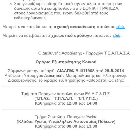
Σας γνωρίζουμε επίσης ότι μετά την ενταλματοποίηση των
δανείων, αυτά θα εκταμιευθούν στην ΕΘΝΙΚΗ ΤΡΑΠΕΖΑ,
στους λογαριασμούς που έχουν δηλωθεί από τους
ενδιαφερόμενους.
Μπορείτε να κατεβάσετε τη
σχετική ανακοίνωση
πατώντας
εδώ.
Μπρείτε να κατεβάσετε το
χρεωστικό ομόλογο
πατώντας
εδώ
.
Ο Διεθυντής Ασφάλισης - Παροχών Τ.Ε.Α.Π.Α.Σ.Α
Ωράριο Εξυπηρέτησης Κοινού
Σύμφωνα με την υπ’ αριθ.
ΔΙΑΔΠ/Φ.Β.4/11968
από
29-5-2014
Απόφαση Υπουργού Διοικητικής Μεταρρύθμισης και Ηλεκτρονικής
Διακυβέρνησης, το ωράριο εξυπηρέτησης καθορίζεται ως εξής:
Τμήματα Παροχών ασφαλισμένων ΕΛ.Α.Σ & Π.Σ.
(
Τ.Π.ΑΣ. – Τ.Π.Υ.Α.Π. – Τ.Π.Υ.Π.Σ.
)
Καθημερινά από
12.00
έως
14.00
Τμήμα Συμπληρ. Παροχών Υγείας
(
Κλάδος Υγείας Υπαλλήλων Αστυνομίας Πόλεων
)
Καθημερινά από
08.00
έως
13.30