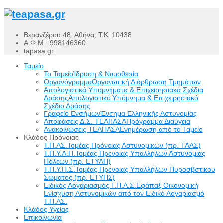
Βερανζέρου 48, Αθήνα, Τ.Κ.:10438
Α.Φ.Μ.: 998146360
tapasa.gr
Ταμείο
Το Ταμείο
Ίδρυση & Νομοθεσία
Οργανόγραμμα
Οργανωτική Διάρθρωση Τμημάτων
Απολογιστικά Υπομνήματα & Επιχειρησιακά Σχέδια
Δράσης
Απολογιστικό Υπόμνημα & Επιχειρησιακό
Σχέδιο Δράσης
Γραφείο Ενσήμων
Ένσημα Ελληνικής Αστυνομίας
Αποφάσεις Δ.Σ. ΤΕΑΠΑΣΑ
Πρόγραμμα Διαύγεια
Ανακοινώσεις ΤΕΑΠΑΣΑ
Ενημέρωση από το Ταμείο
Κλάδος Πρόνοιας
Τ.Π.ΑΣ.
Τομέας Πρόνοιας Αστυνομικών (πρ. ΤΑΑΣ)
Τ.Π.Υ.Α.Π.
Τομέας Προνοιας Υπαλλήλων Αστυνομιας
Πόλεων (πρ. ΕΤΥΑΠ)
Τ.Π.Υ.Π.Σ.
Τομέας Προνοιας Υπαλλήλων Πυροσβστικου
Σώματος (πρ. ΕΤΥΠΣ)
Ειδικός Λογαριασμός Τ.Π.Α.Σ.
Εφάπαξ Οικονομική
Ενίσχυση Αστυνομικών από τον Ειδικό Λογαριασμό
Τ.Π.ΑΣ.
Κλάδος Υγείας
Επικοινωνία