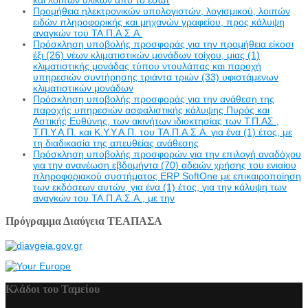
Προμήθεια ηλεκτρονικών υπολογιστών, λογισμικού, λοιπών
ειδών πληροφορικής και μηχανών γραφείου, προς κάλυψη
αναγκών του ΤΑ.Π.Α.Σ.Α.
Πρόσκληση υποβολής προσφοράς για την προμήθεια είκοσι
έξι (26) νέων κλιματιστικών μονάδων τοίχου, μιας (1)
κλιματιστικής μονάδας τύπου ντουλάπας και παροχή
υπηρεσιών συντήρησης τριάντα τριών (33) υφιστάμενων
κλιματιστικών μονάδων
Πρόσκληση υποβολής προσφοράς για την ανάθεση της
παροχής υπηρεσιών ασφαλιστικής κάλυψης Πυρός και
Αστικής Ευθύνης, των ακινήτων ιδιοκτησίας των Τ.Π.ΑΣ.,
Τ.Π.Υ.Α.Π. και Κ.Υ.Υ.Α.Π. του ΤΑ.Π.Α.Σ.Α. για ένα (1) έτος, με
τη διαδικασία της απευθείας ανάθεσης
Πρόσκληση υποβολής προσφορών για την επιλογή αναδόχου
για την ανανέωση εβδομήντα (70) αδειών χρήσης του ενιαίου
πληροφοριακού συστήματος ERP SoftOne με επικαιροποίηση
των εκδόσεων αυτών, για ένα (1) έτος, για την κάλυψη των
αναγκών του ΤΑ.Π.Α.Σ.Α., με την
Πρόγραμμα Διαύγεια ΤΕΑΠΑΣΑ
Κλάδοι του Ταμείου